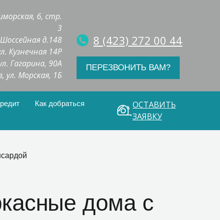
иморская, 6, стр.
3
8 (423) 272 00 44
. Шоссейная д.148
 ул. Кузнечная 14Р
 ул. Гагарина, 90А
ПЕРЕЗВОНИТЬ ВАМ?
з, ул. Морская, 1Б
кредит
Как добраться
ОСТАВИТЬ
ЗАЯВКУ
нсардой
ркасные дома с