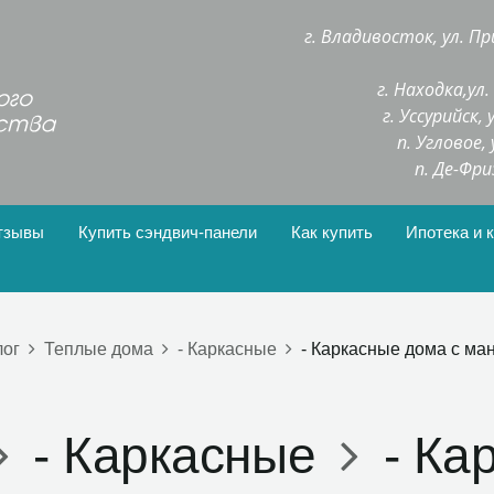
г. Владивосток, ул. Пр
г. Находка,ул
г. Уссурийск,
п. Угловое,
п. Де-Фри
тзывы
Купить сэндвич-панели
Как купить
Ипотека и 
лог
Теплые дома
- Каркасные
- Каркасные дома с ма
- Каркасные
- Ка