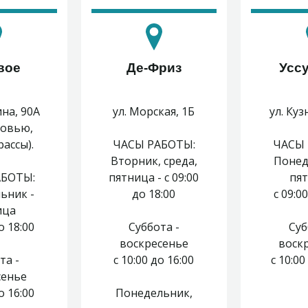
вое
Де-Фриз
Усс
ина, 90А
ул. Морская, 1Б
ул. Куз
ковью,
ассы).
ЧАСЫ РАБОТЫ:
ЧАСЫ 
Вторник, среда,
Понед
АБОТЫ:
пятница - с 09:00
пя
ьник -
до 18:00
с 09:0
ица
о 18:00
Суббота -
Суб
воскресенье
воск
та -
с 10:00 до 16:00
с 10:0
сенье
о 16:00
Понедельник,