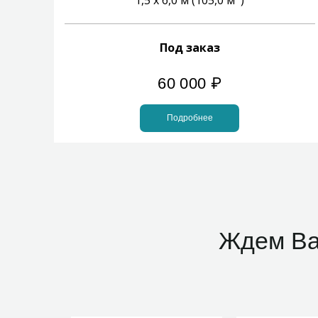
1,5 х 6,0 м (105,0 м
)
Под заказ
60 000
₽
Подробнее
Ждем Ва