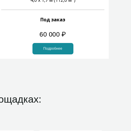
4,0 х 1,7 м (112,0 м
)
Под заказ
60 000
₽
Подробнее
ощадках: