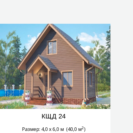
КЩД 24
2
Размер: 4,0 х 6,0 м (40,0 м
)