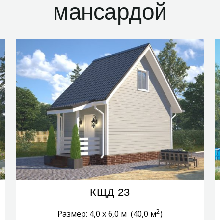
мансардой
КЩД 23
2
Размер: 4,0 х 6,0 м (40,0 м
)