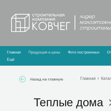
Главная
Продукция и цены
Фото построенных
О
Ещё
Главная
Ката
Назад на главную
Теплые дома