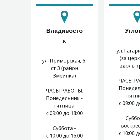
Владивосто
Угло
к
ул. Гагар
(за цер
ул. Приморская, 6,
вдоль тр
ст 3 (район
Змеинка)
ЧАСЫ Р
Понедел
ЧАСЫ РАБОТЫ:
пятн
Понедельник -
с 09:00 д
пятница
с 09:00 до 18:00
Суббо
воскре
Суббота -
с 10:00 д
с 10:00 до 16:00