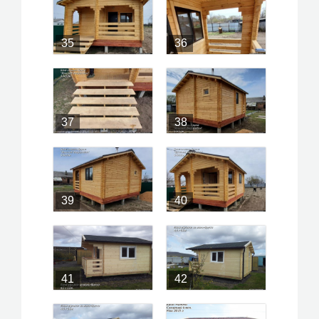
35
36
37
38
39
40
41
42