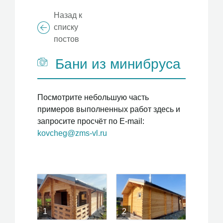
Назад к
списку
постов
Бани из минибруса
Посмотрите небольшую часть
примеров выполненных работ здесь и
запросите просчёт по E-mail:
kovcheg@zms-vl.ru
1
Вперёд
1
2