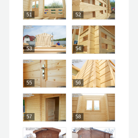
51
52
53
54
55
56
57
58