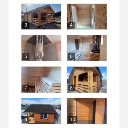
3
4
5
6
7
8
9
10