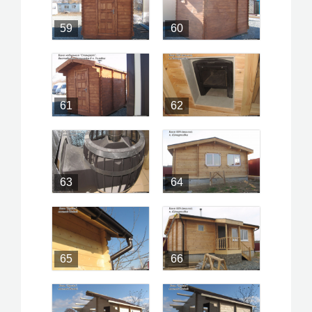
59
60
61
62
63
64
65
66