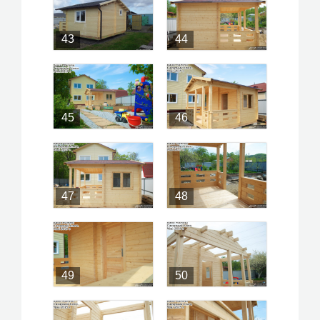
43
44
45
46
47
48
49
50