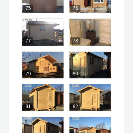
75
76
77
78
79
80
81
82