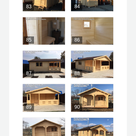
83
84
85
86
87
88
89
90