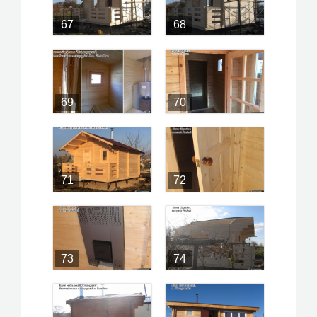
67
68
69
70
71
72
73
74