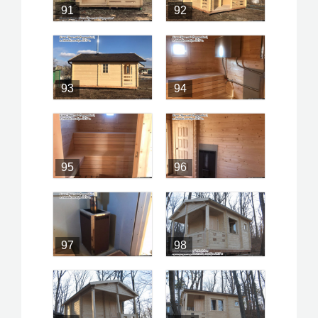
91
92
93
94
95
96
97
98