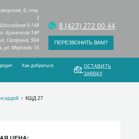
иморская, 6, стр.
3
8 (423) 272 00 44
. Шоссейная д.148
 ул. Кузнечная 14Р
 ул. Гагарина, 90А
ПЕРЕЗВОНИТЬ ВАМ?
з, ул. Морская, 1Б
кредит
Как добраться
ОСТАВИТЬ
ЗАЯВКУ
ансардой
КЩД 27
АЯ ЦЕНА: