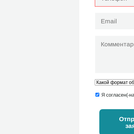
Я согласен(-н
Отпр
за