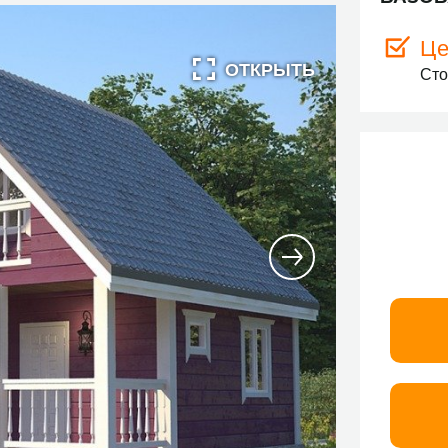
Це
Сто