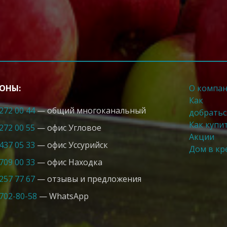
ОНЫ:
О компа
Как
 272 00 44
— общий многоканальный
добратьс
Как купи
 272 00 55
— офис Угловое
Акции
 437 05 33
— офис Усcурийск
Дом в кр
 709 00 33
— офис Находка
 257 77 67
— отзывы и предложения
 702-80-58
— WhatsApp