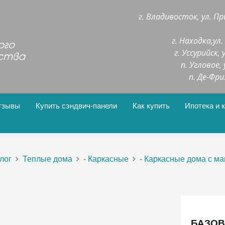
г. Владивосток, ул. Пр
г. Находка,ул
г. Уссурийск,
п. Угловое,
п. Де-Фри
тзывы
Купить сэндвич-панели
Как купить
Ипотека и 
лог
Теплые дома
- Каркасные
- Каркасные дома с м
БАЗОВ