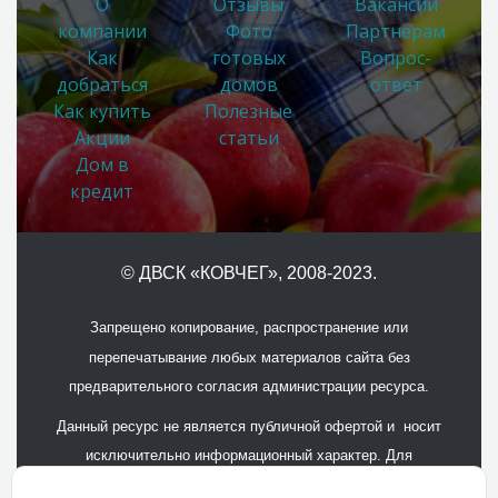
О
Отзывы
Вакансии
компании
Фото
Партнерам
Как
готовых
Вопрос-
добраться
домов
ответ
Как купить
Полезные
Акции
статьи
Дом в
кредит
© ДВСК «КОВЧЕГ»
, 2008-2023.
Запрещено копирование, распространение или
перепечатывание любых материалов сайта без
предварительного согласия администрации ресурса.
Данный ресурс не является публичной офертой и носит
исключительно информационный характер. Для
получения подробной информации обращайтесь в офисы