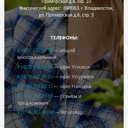
Приморская д.8, оф. 10
Фактический адрес: 690063, г. Владивосток,
ул. Приморская д.6, стр. 3
ТЕЛЕФОНЫ:
8 (423) 272 00 44
— общий
многоканальный
8 (423) 272 00 55
— офис Угловое
8 (423) 437 05 33
— офис Усcурийск
8 (914) 709 00 33
— офис Находка
8 (423) 257 77 67
— отзывы и
предложения
8 (914) 702-80-58
— WhatsApp