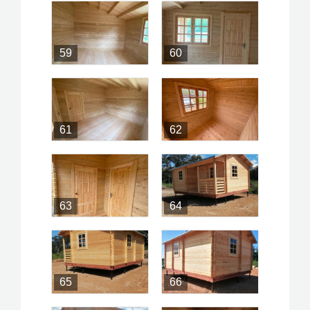
59
60
61
62
63
64
65
66