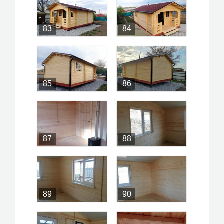
83
84
85
86
87
88
89
90