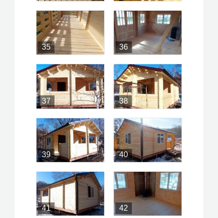
35
36
37
38
39
40
41
42