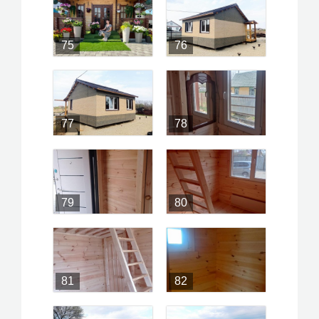
75
76
77
78
79
80
81
82