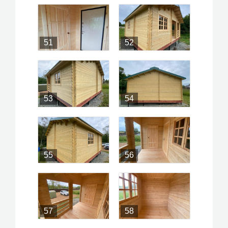
51
52
53
54
55
56
57
58