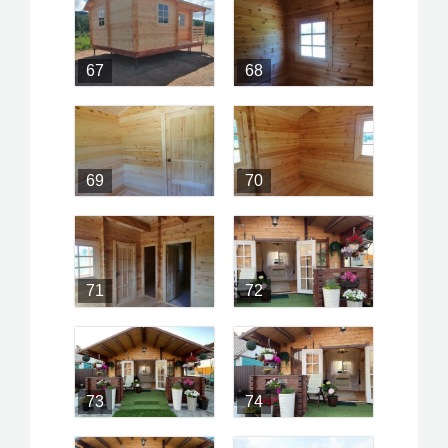
67
68
69
70
71
72
73
74