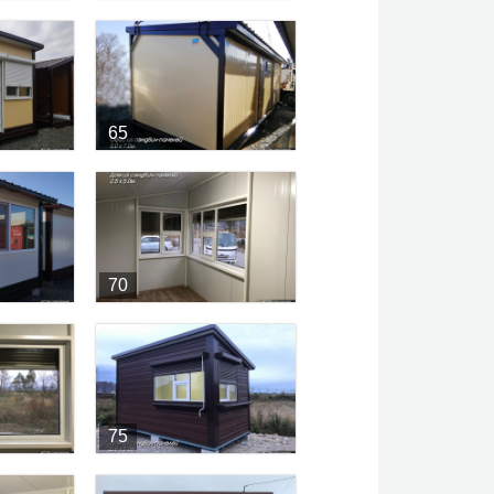
65
70
75