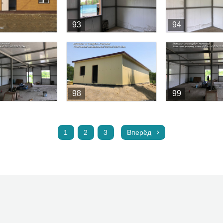
93
94
98
99
1
2
3
Вперёд