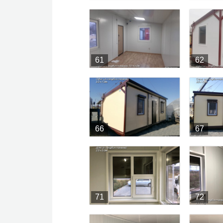
61
62
66
67
71
72