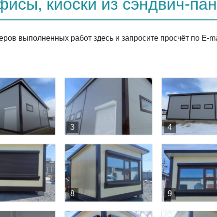
фисы, киоски из сэндвич-па
ров выполненных работ здесь и запросите просчёт по E-ma
1
2
3
Вперёд
3
4
8
9