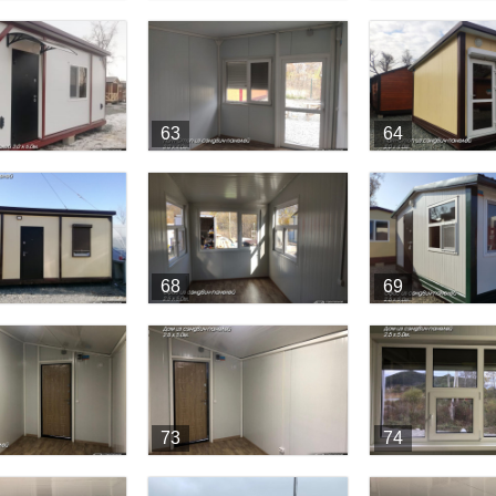
63
64
68
69
73
74