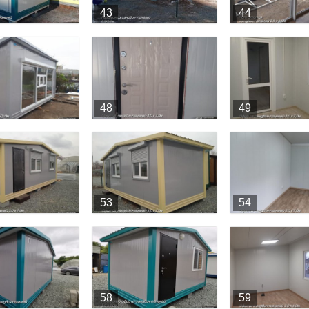
43
44
48
49
53
54
58
59