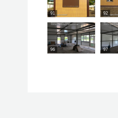
91
92
96
97