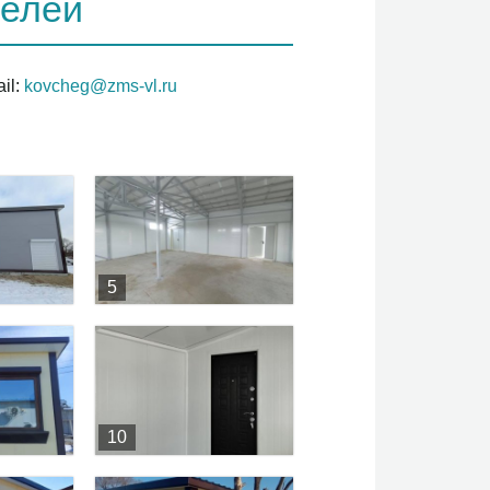
нелей
il:
kovcheg@zms-vl.ru
5
10