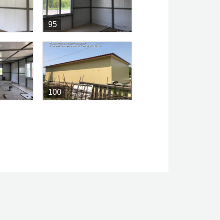
95
100