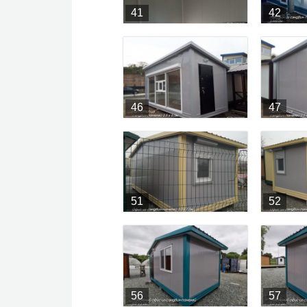
41
42
46
47
51
52
56
57