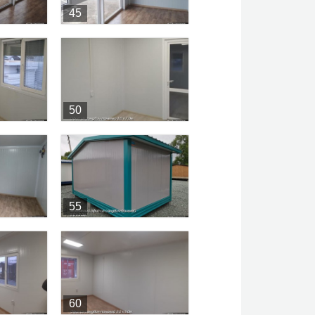
45
50
55
60