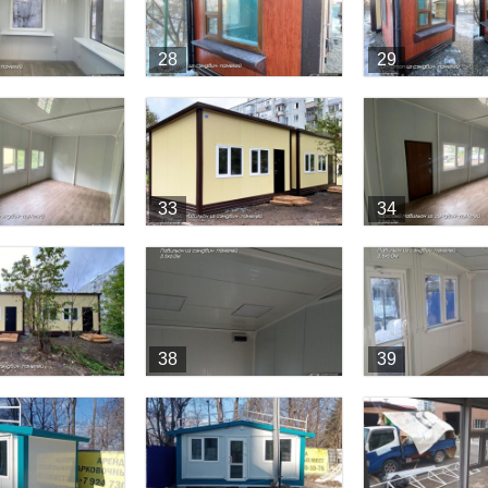
28
29
33
34
38
39