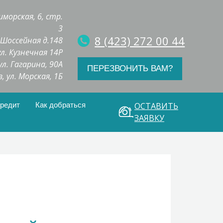
иморская, 6, стр.
3
8 (423) 272 00 44
. Шоссейная д.148
 ул. Кузнечная 14Р
 ул. Гагарина, 90А
ПЕРЕЗВОНИТЬ ВАМ?
з, ул. Морская, 1Б
кредит
Как добраться
ОСТАВИТЬ
ЗАЯВКУ