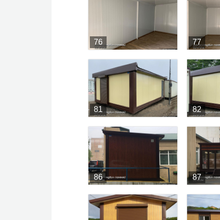
76
77
81
82
86
87