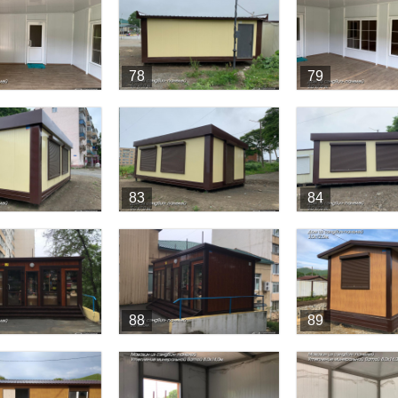
78
79
83
84
88
89