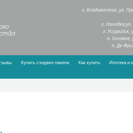
г. Владивосток, ул. Пр
г. Находка,ул
г. Уссурийск,
п. Угловое,
п. Де-Фри
тзывы
Купить сэндвич-панели
Как купить
Ипотека и 