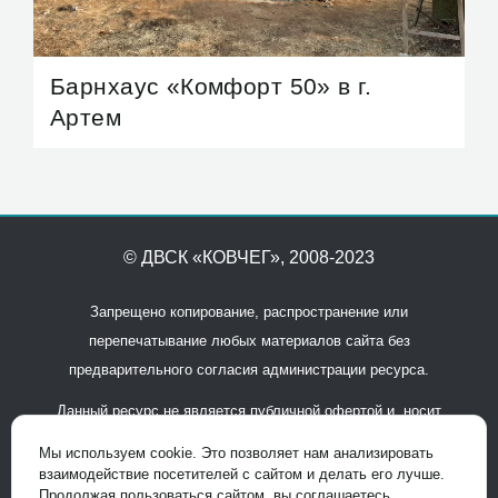
Барнхаус «Комфорт 50» в г.
Артем
© ДВСК «КОВЧЕГ»
, 2008-2023
Запрещено копирование, распространение или
перепечатывание любых материалов сайта без
предварительного согласия администрации ресурса.
Данный ресурс не является публичной офертой и носит
исключительно информационный характер. Для получения
Мы используем cookie. Это позволяет нам анализировать
подробной информации обращайтесь в офисы продаж.
взаимодействие посетителей с сайтом и делать его лучше.
Продолжая пользоваться сайтом, вы соглашаетесь