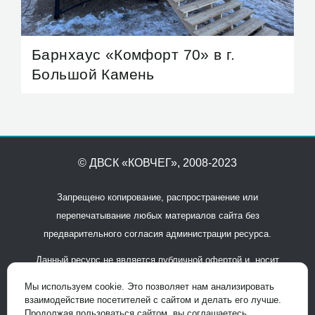
Барнхаус «Комфорт 70» в г.
Большой Камень
© ДВСК «КОВЧЕГ»
, 2008-2023
Запрещено копирование, распространение или
перепечатывание любых материалов сайта без
предварительного согласия администрации ресурса.
Данный ресурс не является публичной офертой и носит
исключительно информационный характер. Для получения
Мы используем cookie. Это позволяет нам анализировать
подробной информации обращайтесь в офисы продаж.
взаимодействие посетителей с сайтом и делать его лучше.
Продолжая пользоваться сайтом, вы соглашаетесь