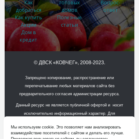
Как
готовых
Вопрос-
добраться
домов
ответ
Как купить
Полезные
Акции
статьи
Дом в
кредит
© ДВСК «КОВЧЕГ»
, 2008-2023.
Запрещено копирование, распространение или
перепечатывание любых материалов сайта без
предварительного согласия администрации ресурса.
Данный ресурс не является публичной офертой и носит
исключительно информационный характер. Для
получения подробной информации обращайтесь в офисы
Мы используем cookie. Это позволяет нам анализировать
продаж.
взаимодействие посетителей с сайтом и делать его лучше.
Продолжая пользоваться сайтом, вы соглашаетесь