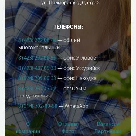
ул. Приморская д.6, стр. 3
ТЕЛЕФОНЫ:
8 (423) 272 00 44
— общий
многоканальный
8 (423) 272 00 55
— офис Угловое
8 (423) 437 05 33
— офис Усcурийск
8 (914) 709 00 33
— офис Находка
8 (423) 257 77 67
— отзывы и
предложения
8 (914) 702-80-58
— WhatsApp
О
Отзывы
Вакансии
компании
Фото
Партнерам