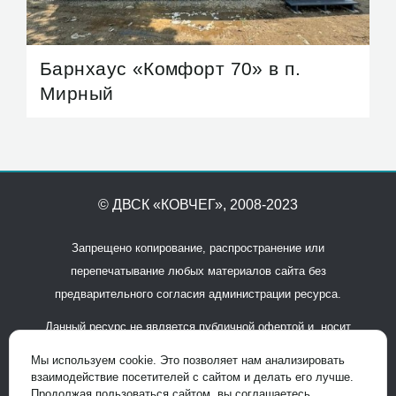
Барнхаус «Комфорт 70» в п.
Мирный
© ДВСК «КОВЧЕГ»
, 2008-2023
Запрещено копирование, распространение или
перепечатывание любых материалов сайта без
предварительного согласия администрации ресурса.
Данный ресурс не является публичной офертой и носит
исключительно информационный характер. Для получения
Мы используем cookie. Это позволяет нам анализировать
подробной информации обращайтесь в офисы продаж.
взаимодействие посетителей с сайтом и делать его лучше.
Продолжая пользоваться сайтом, вы соглашаетесь