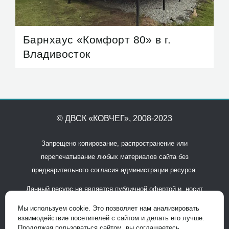
Барнхаус «Комфорт 80» в г.
Владивосток
© ДВСК «КОВЧЕГ»
, 2008-2023
Запрещено копирование, распространение или
перепечатывание любых материалов сайта без
предварительного согласия администрации ресурса.
Данный ресурс не является публичной офертой и носит
исключительно информационный характер. Для получения
Мы используем cookie. Это позволяет нам анализировать
подробной информации обращайтесь в офисы продаж.
взаимодействие посетителей с сайтом и делать его лучше.
Продолжая пользоваться сайтом, вы соглашаетесь