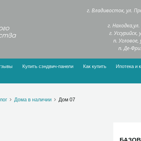
г. Владивосток, ул. Пр
г. Находка,ул
г. Уссурийск,
п. Угловое,
п. Де-Фри
тзывы
Купить сэндвич-панели
Как купить
Ипотека и 
лог
Дома в наличии
Дом 07
БАЗОВ