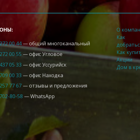
ОНЫ:
О компа
Как
 272 00 44
— общий многоканальный
добратьс
Как купи
 272 00 55
— офис Угловое
Акции
 437 05 33
— офис Усcурийск
Дом в кр
 709 00 33
— офис Находка
 257 77 67
— отзывы и предложения
 702-80-58
— WhatsApp