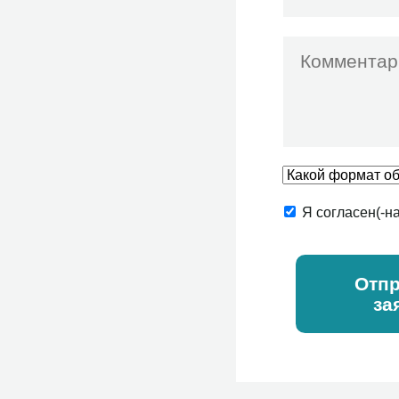
Я согласен(-н
Отпр
за