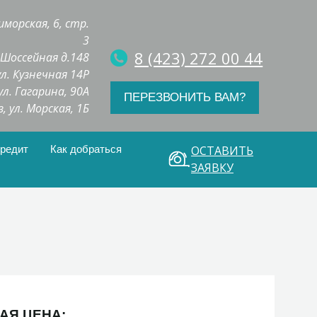
иморская, 6, стр.
3
8 (423) 272 00 44
. Шоссейная д.148
 ул. Кузнечная 14Р
 ул. Гагарина, 90А
ПЕРЕЗВОНИТЬ ВАМ?
з, ул. Морская, 1Б
кредит
Как добраться
ОСТАВИТЬ
ЗАЯВКУ
АЯ ЦЕНА: