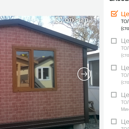
Це
ТО
(ст
Це
ТО
(ст
Це
ТО
(ст
Це
ТОЛ
Мин
Це