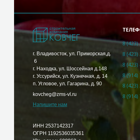
ТЕЛЕФ
8 (423)
8 (423)
г. Владивосток, ул. Приморская,д.
6
8 (423)
г. Находка, ул. Шоссейная д.148
8 (914)
г. Уссурийск, ул. Кузнечная, д. 14
п. Угловое, ул. Гагарина, д. 90
8 (423)
kovcheg@zms-vl.ru
8 (914)
Напишите нам
ИНН 2537142317
ОГРН 1192536035361