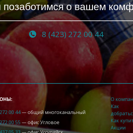
 позаботимся о вашем ком
8 (423) 272 00 44
ОНЫ:
О компа
Как
 272 00 44
— общий многоканальный
добратьс
Как купи
 272 00 55
— офис Угловое
Акции
 437 05 33
— офис Усcурийск