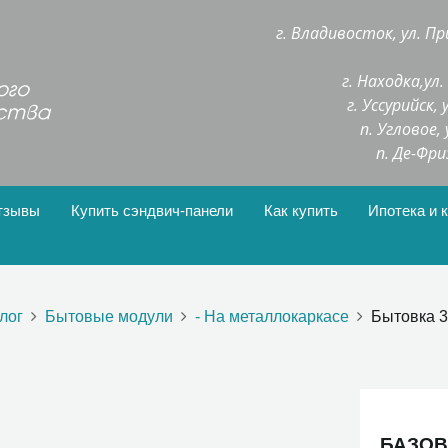
г. Владивосток, ул. Пр
г. Находка,ул
г. Уссурийск,
п. Угловое,
п. Де-Фри
тзывы
Купить сэндвич-панели
Как купить
Ипотека и 
лог
Бытовые модули
- На металлокаркасе
Бытовка 3,
БАЗОВ