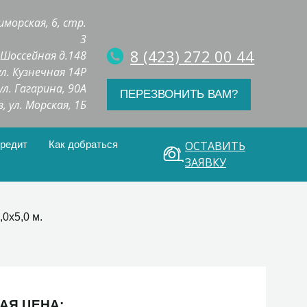
иморская, 6, стр.
3
8 (423) 272 00 44
. Шоссейная д.148
 ул. Кузнечная 14Р
 ул. Гагарина, 90А
ПЕРЕЗВОНИТЬ ВАМ?
з, ул. Морская, 1Б
кредит
Как добраться
ОСТАВИТЬ
ЗАЯВКУ
0х5,0 м.
АЯ ЦЕНА: