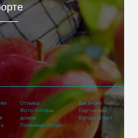
форте
нии
Отзывы
Вакансии
Фото готовых
Партнерам
я
домов
Вопрос-ответ
ть
Полезные статьи