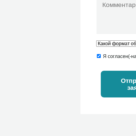
Я согласен(-н
Отпр
за