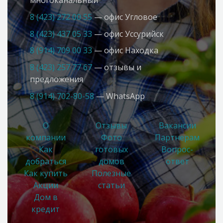
8 (423) 272 00 55
— офис Угловое
8 (423) 437 05 33
— офис Усcурийск
8 (914) 709 00 33
— офис Находка
8 (423) 257 77 67
— отзывы и
предложения
8 (914) 702-80-58
— WhatsApp
О
Отзывы
Вакансии
компании
Фото
Партнерам
Как
готовых
Вопрос-
добраться
домов
ответ
Как купить
Полезные
Акции
статьи
Дом в
кредит