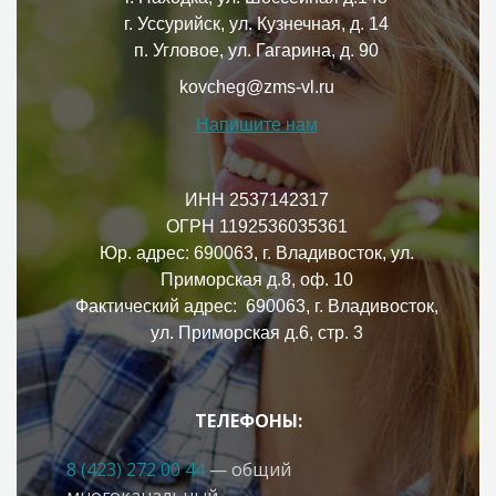
г. Уссурийск, ул. Кузнечная, д. 14
п. Угловое, ул. Гагарина, д. 90
kovcheg@zms-vl.ru
Напишите нам
ИНН 2537142317
ОГРН 1192536035361
Юр. адрес: 690063, г. Владивосток, ул.
Приморская д.8, оф. 10
Фактический адрес: 690063, г. Владивосток,
ул. Приморская д.6, стр. 3
ТЕЛЕФОНЫ:
8 (423) 272 00 44
— общий
многоканальный