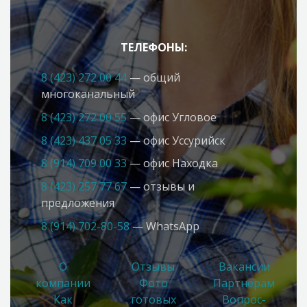
ТЕЛЕФОНЫ:
8 (423) 272 00 44
— общий
многоканальный
8 (423) 272 00 55
— офис Угловое
8 (423) 437 05 33
— офис Усcурийск
8 (914) 709 00 33
— офис Находка
8 (423) 257 77 67
— отзывы и
предложения
8 (914) 702-80-58
— WhatsApp
О
Отзывы
Вакансии
компании
Фото
Партнерам
Как
готовых
Вопрос-