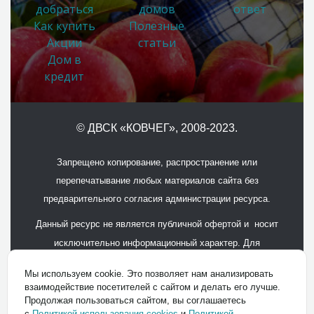
добраться
домов
ответ
Как купить
Полезные
Акции
статьи
Дом в
кредит
© ДВСК «КОВЧЕГ»
, 2008-2023.
Запрещено копирование, распространение или
перепечатывание любых материалов сайта без
предварительного согласия администрации ресурса.
Данный ресурс не является публичной офертой и носит
исключительно информационный характер. Для
получения подробной информации обращайтесь в офисы
Мы используем cookie. Это позволяет нам анализировать
продаж.
взаимодействие посетителей с сайтом и делать его лучше.
Продолжая пользоваться сайтом, вы соглашаетесь
Политика конфиденциальности
с
Политикой использования cookies
и
Политикой