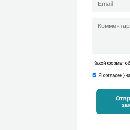
Я согласен(-н
Отпр
за