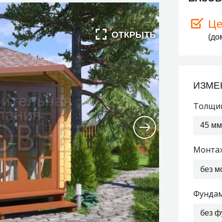
Це
(до
ИЗМЕ
Толщин
45 мм
Монта
без м
Фунда
без ф