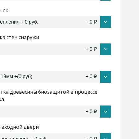
ние
тепления + 0 руб.
+
0
₽
ка стен снаружи
+
0
₽
 19мм +(0 руб)
+
0
₽
тка древесины биозащитой в процессе
жа
+
0
₽
 входной двери
янная дверь + 0 руб
+
0
₽