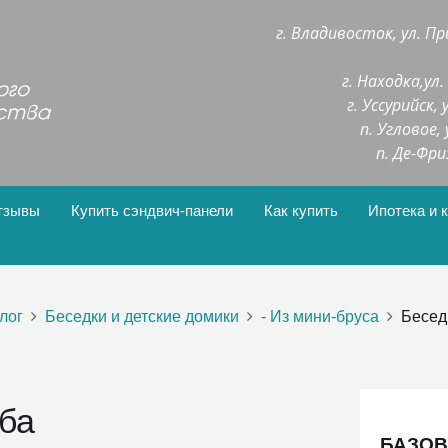
г. Владивосток, ул. Пр
г. Находка,ул
г. Уссурийск,
п. Угловое,
п. Де-Фри
тзывы
Купить сэндвич-панели
Как купить
Ипотека и 
лог
Беседки и детские домики
- Из мини-бруса
Бесед
ба
БАЗОВ