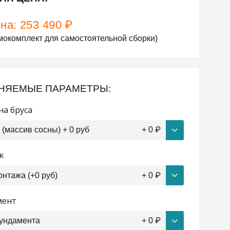
на:
253 490
₽
мокомплект для самостоятельной сборки)
НЯЕМЫЕ ПАРАМЕТРЫ:
а бруса
 (массив сосны) + 0 руб
+
0
₽
ж
онтажа (+0 руб)
+
0
₽
мент
ундамента
+
0
₽