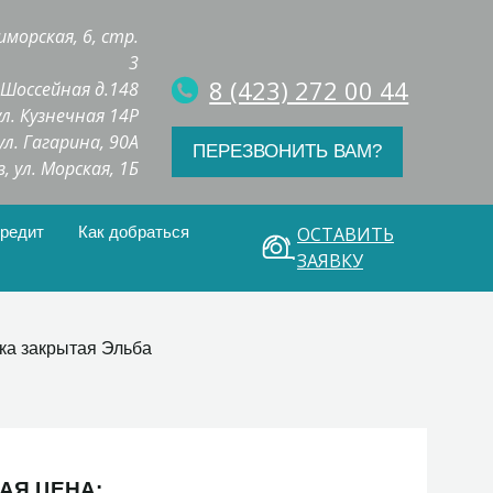
иморская, 6, стр.
3
8 (423) 272 00 44
. Шоссейная д.148
 ул. Кузнечная 14Р
 ул. Гагарина, 90А
ПЕРЕЗВОНИТЬ ВАМ?
з, ул. Морская, 1Б
кредит
Как добраться
ОСТАВИТЬ
ЗАЯВКУ
ка закрытая Эльба
АЯ ЦЕНА: