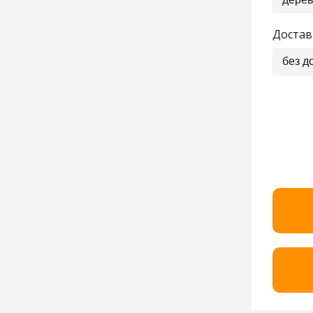
Достав
без д