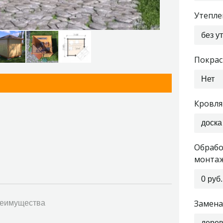
Утепле
без у
Покрас
Нет
Кровля
доска
Обрабо
монта
0 руб.
Замена
еимущества
дерев