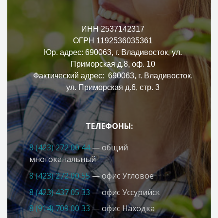
ИНН 2537142317
ОГРН 1192536035361
Юр. адрес: 690063, г. Владивосток, ул.
Приморская д.8, оф. 10
Фактический адрес: 690063, г. Владивосток,
ул. Приморская д.6, стр. 3
ТЕЛЕФОНЫ:
8 (423) 272 00 44
— общий
многоканальный
8 (423) 272 00 55
— офис Угловое
8 (423) 437 05 33
— офис Усcурийск
8 (914) 709 00 33
— офис Находка