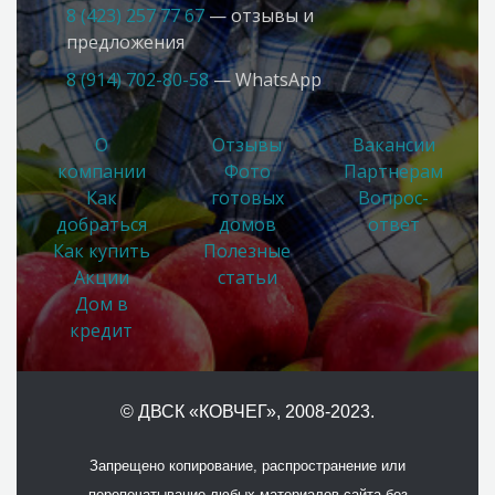
8 (423) 257 77 67
— отзывы и
предложения
8 (914) 702-80-58
— WhatsApp
О
Отзывы
Вакансии
компании
Фото
Партнерам
Как
готовых
Вопрос-
добраться
домов
ответ
Как купить
Полезные
Акции
статьи
Дом в
кредит
© ДВСК «КОВЧЕГ»
, 2008-2023.
Запрещено копирование, распространение или
перепечатывание любых материалов сайта без