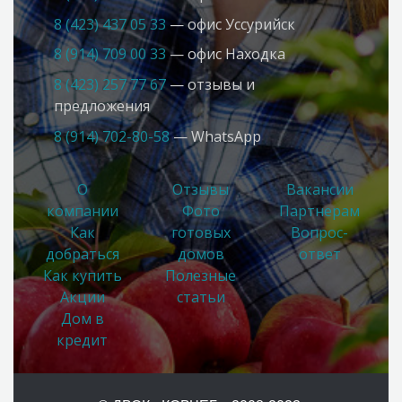
8 (423) 437 05 33
— офис Усcурийск
8 (914) 709 00 33
— офис Находка
8 (423) 257 77 67
— отзывы и
предложения
8 (914) 702-80-58
— WhatsApp
О
Отзывы
Вакансии
компании
Фото
Партнерам
Как
готовых
Вопрос-
добраться
домов
ответ
Как купить
Полезные
Акции
статьи
Дом в
кредит