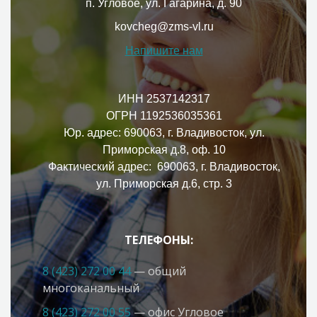
п. Угловое, ул. Гагарина, д. 90
kovcheg@zms-vl.ru
Напишите нам
ИНН 2537142317
ОГРН 1192536035361
Юр. адрес: 690063, г. Владивосток, ул.
Приморская д.8, оф. 10
Фактический адрес: 690063, г. Владивосток,
ул. Приморская д.6, стр. 3
ТЕЛЕФОНЫ:
8 (423) 272 00 44
— общий
многоканальный
8 (423) 272 00 55
— офис Угловое