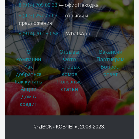
8 (914) 709 00 33
— офис Находка
8 (423) 257 77 67
— отзывы и
предложения
8 (914) 702-80-58
— WhatsApp
О
Отзывы
Вакансии
компании
Фото
Партнерам
Как
готовых
Вопрос-
добраться
домов
ответ
Как купить
Полезные
Акции
статьи
Дом в
кредит
© ДВСК «КОВЧЕГ»
, 2008-2023.