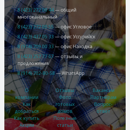
8 (423) 272 00 44
— общий
многоканальный
8 (423) 272 00 55
— офис Угловое
8 (423) 437 05 33
— офис Усcурийск
8 (914) 709 00 33
— офис Находка
8 (423) 257 77 67
— отзывы и
предложения
8 (914) 702-80-58
— WhatsApp
О
Отзывы
Вакансии
компании
Фото
Партнерам
Как
готовых
Вопрос-
добраться
домов
ответ
Как купить
Полезные
Акции
статьи