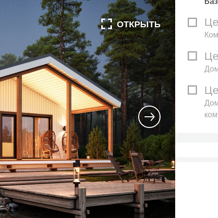
Баз
Це
Ком
Це
Дом
Це
Дом
ком