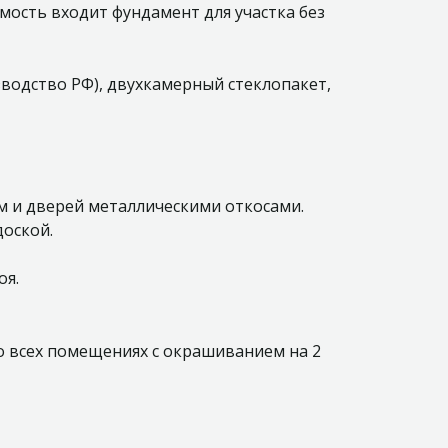
имость входит фундамент для участка без
зводство РФ), двухкамерный стеклопакет,
 и дверей металлическими откосами.
доской.
оя.
о всех помещениях с окрашиванием на 2