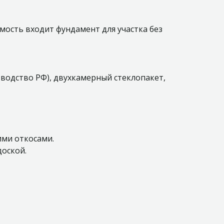
имость входит фундамент для участка без
зводство РФ), двухкамерный стеклопакет,
ими откосами.
доской.