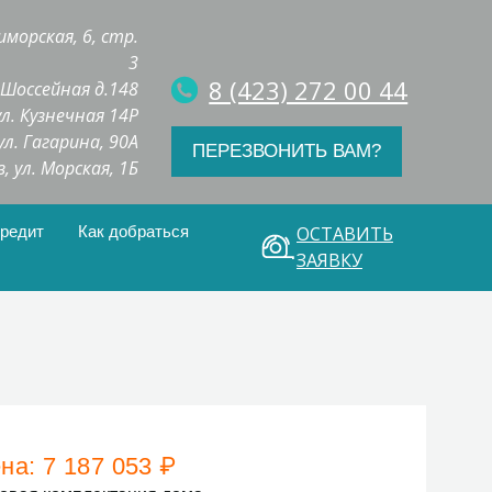
иморская, 6, стр.
3
8 (423) 272 00 44
. Шоссейная д.148
 ул. Кузнечная 14Р
 ул. Гагарина, 90А
ПЕРЕЗВОНИТЬ ВАМ?
з, ул. Морская, 1Б
кредит
Как добраться
ОСТАВИТЬ
ЗАЯВКУ
на:
7 187 053
₽